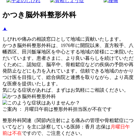
かつき脳外科整形外科
▲
しびれや痛みの相談窓口として地域に貢献いたします。
かつき脳外科整形外科は、1976年に開院以来、直方鞍手、八
幡西区、田川飯塚地区を中心とする地域の皆様にご来院いた
だいています。患者さまに、より良い暮らしを続けていただ
くために、認知症、脳卒中、骨粗鬆症などの疾病の予防や再
発防止などにも力を入れています。信頼できる地域のかかり
つけ医を目指して、総合病院と連携を取りながら、より高度
な医療を提供いたします。
気になる症状があれば、まずはお気軽にご相談ください。
ご案内 ： 月曜日午前は整形外科担当医が不在です
整形外科関連（関節内注射による痛みの管理や骨粗鬆症につ
いてなど）を主に診察している医師：香月 志保は
月曜日午
前は不在
ですので、ご注意ください。