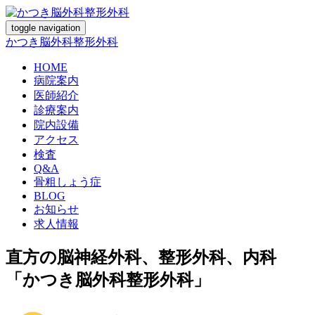
toggle navigation
かつき脳外科整形外科
HOME
病院案内
医師紹介
診療案内
院内設備
アクセス
検査
Q&A
骨粗しょう症
BLOG
お知らせ
求人情報
直方の脳神経外科、整形外科、内科
「かつき脳外科整形外科」